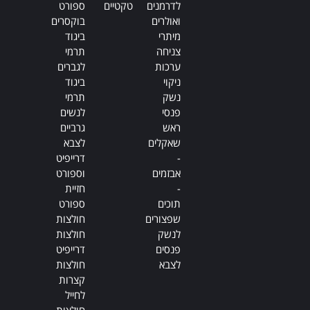
לדרמנים
טקטיים
ספורט
ואולרים
בוקסרים
מיתרי
ביגוד
צניחה
תרמי
ערכות
לגברים
ניקוי
ביגוד
נשק
תרמי
פנסי
לנשים
ראש
גרביים
שאקלים
לצבא
-
דרייפיט
אבזמים
וספורט
-
חזיית
תוכים
ספורט
שפצורים
חולצות
לנשק
חולצות
פנסים
דרייפיט
לצבא
חולצות
קצרות
לחייל
חולצות