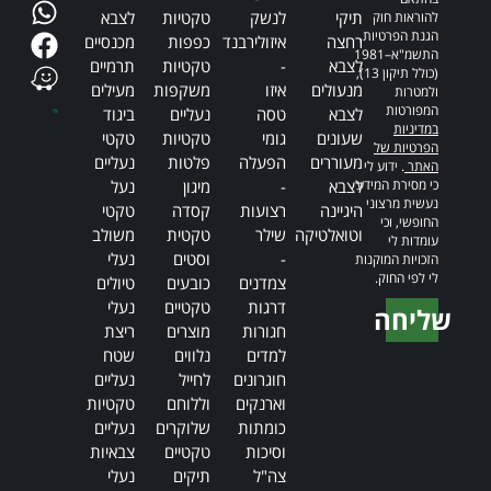
תיקי
לנשק
טקטיות
לצבא
להוראות חוק
הגנת הפרטיות,
רחצה
איזולירבנד
כפפות
מכנסיים
התשמ"א–1981
לצבא
-
טקטיות
תרמיים
(כולל תיקון 13),
מנעולים
איזו
משקפות
מעילים
ולמטרות
המפורטות
לצבא
טסה
נעליים
ביגוד
במדיניות
שעונים
גומי
טקטיות
טקטי
הפרטיות של
מעוררים
הפעלה
פלטות
נעליים
האתר
. ידוע לי
כי מסירת המידע
לצבא
-
מיגון
נעל
נעשית מרצוני
היגיינה
רצועות
קסדה
טקטי
החופשי, וכי
וטואלטיקה
שילר
טקטית
משולב
עומדות לי
-
וסטים
נעלי
הזכויות המוקנות
לי לפי החוק.
צמדנים
כובעים
טיולים
דרגות
טקטיים
נעלי
שליחה
חגורות
מוצרים
ריצת
Alternative:
למדים
נלווים
שטח
חוגרונים
לחייל
נעליים
וארנקים
וללוחם
טקטיות
כומתות
שלוקרים
נעליים
וסיכות
טקטיים
צבאיות
צה"ל
תיקים
נעלי