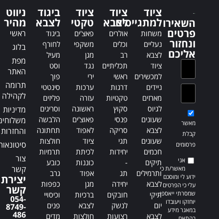
a
a
ציוד
ציוד
ציוד
ביגוד
ניווט
t
t
למתגייסים
לצבא
טקטי
לצבא
מהיר
השאירו
i
i
פרטים
ראשי
משחות
אולרים
פאצ'ים
ביגוד
v
v
ונחזור
נעליים
וכלים
משקפי
לחורף
בלוג
e
e
אליכם
לצבא
רב
מגן
מעיל
:
:
מפת
ציוד
תכליתיים
נגד
וסט
האתר
למכשירים
ראשי
ירי
פוך
תרומה
ניידים
דרגות
ערכות
סינטטי
לקהילה
מארזים
טקטיות
עזרה
פליזים
לגיוס
סקוץ
ראשונה
וסריגים
מדיניות
שעונים
פנסי
פאוצ'ים
הלבשה
משלוחים
מאשר
לצבא
סריקה
לאפוד
תחתונה
והחזרות
קבלת
שעונים
תגי
ציוד
חולצות
סיטונאות
פרסומים
חכמים
יחידות
לכיתת
תרמיות
צור
אני
תיקים
-
כוננות
כובע
קשר
מאשר/ת כי
ותרמילים
תג
אפוד
גרב
ידוע לי ומוסכם
יצירת
לצבא
יחידה
מגן
כפפות
עלי כי הפרטים
קשר
שמסרתי ייאספו,
תיקי
חובקים
ברכיות
וכיסויי
054-
יוחזקו ויעובדו
יום
לנשק
לצבא
פנים
8749-
במאגר מידע
486
לצבא
רצועות
חולצות
מדים
בהתאם