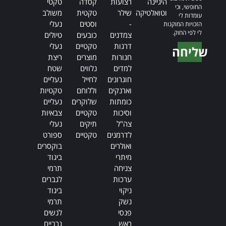
היגיינה
רצועות
קסדה
טקטי
החופשי, וכי
וטואלטיקה
שילר
טקטית
משולב
עומדות לי
-
וסטים
נעלי
הזכויות המוקנות
לי לפי החוק.
צמדנים
כובעים
טיולים
דרגות
טקטיים
נעלי
שליחה
חגורות
מוצרים
ריצת
Alternative:
למדים
נלווים
שטח
חוגרונים
לחייל
נעליים
וארנקים
וללוחם
טקטיות
כומתות
שלוקרים
נעליים
וסיכות
טקטיים
צבאיות
צה"ל
תיקים
נעלי
לדרמנים
טקטיים
ספורט
ואולרים
בוקסרים
מיתרי
ביגוד
צניחה
תרמי
ערכות
לגברים
ניקוי
ביגוד
נשק
תרמי
פנסי
לנשים
ראש
גרביים