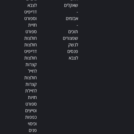
שאקלים
לצבא
-
דרייפיט
אבזמים
וספורט
-
חזיית
תוכים
ספורט
שפצורים
חולצות
לנשק
חולצות
פנסים
דרייפיט
לצבא
חולצות
קצרות
לחייל
חולצות
קצרות
לחיילת
חזיות
ספורט
וטייצים
כפפות
וכיסוי
פנים