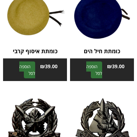
כומתת חיל הים
כומתת איסוף קרבי
₪
39.00
₪
39.00
הוספה
הוספה
A
A
לסל
לסל
l
l
t
t
e
e
r
r
n
n
a
a
t
t
i
i
v
v