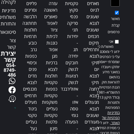
לקהילה
מארזים
טקטיות
עזרה
פליזים
לגיוס
סקוץ
ראשונה
וסריגים
מדיניות
שעונים
פנסי
פאוצ'ים
הלבשה
משלוחים
מאשר
לצבא
סריקה
לאפוד
תחתונה
והחזרות
קבלת
שעונים
תגי
ציוד
חולצות
סיטונאות
פרסומים
חכמים
יחידות
לכיתת
תרמיות
צור
אני
תיקים
-
כוננות
כובע
קשר
מאשר/ת כי
ותרמילים
תג
אפוד
גרב
ידוע לי ומוסכם
יצירת
לצבא
יחידה
מגן
כפפות
עלי כי הפרטים
קשר
שמסרתי ייאספו,
תיקי
חובקים
ברכיות
וכיסויי
054-
יוחזקו ויעובדו
יום
לנשק
לצבא
פנים
8749-
במאגר מידע
486
לצבא
רצועות
חולצות
מדים
בהתאם
תיקי
לנשק
טקטיות
לצבא
להוראות חוק
הגנת הפרטיות,
רחצה
איזולירבנד
כפפות
מכנסיים
התשמ"א–1981
לצבא
-
טקטיות
תרמיים
(כולל תיקון 13),
מנעולים
איזו
משקפות
מעילים
ולמטרות
המפורטות
לצבא
טסה
נעליים
ביגוד
במדיניות
שעונים
גומי
טקטיות
טקטי
הפרטיות של
מעוררים
הפעלה
פלטות
נעליים
האתר
. ידוע לי
כי מסירת המידע
לצבא
-
מיגון
נעל
נעשית מרצוני