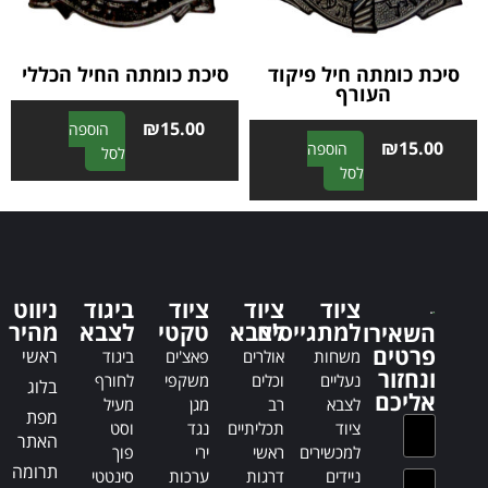
e
e
:
:
סיכת כומתה חיל פיקוד
סיכת כומתה החיל הכללי
העורף
₪
15.00
הוספה
₪
15.00
הוספה
A
לסל
A
לסל
l
l
t
t
e
e
r
r
n
n
a
ציוד
ציוד
ציוד
ביגוד
ניווט
a
t
למתגייסים
לצבא
טקטי
לצבא
מהיר
השאירו
t
i
פרטים
ראשי
משחות
אולרים
פאצ'ים
ביגוד
i
v
ונחזור
נעליים
וכלים
משקפי
לחורף
בלוג
v
e
אליכם
לצבא
רב
מגן
מעיל
e
:
מפת
ציוד
תכליתיים
נגד
וסט
:
האתר
למכשירים
ראשי
ירי
פוך
תרומה
ניידים
דרגות
ערכות
סינטטי