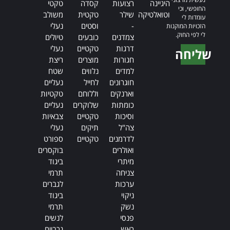
היגיינה
רצועות
קסדה
טקטי
החופשי, וכי
וטואלטיקה
שילר
טקטית
משולב
עומדות לי
-
וסטים
נעלי
הזכויות המוקנות
לי לפי החוק.
צמדנים
כובעים
טיולים
דרגות
טקטיים
נעלי
שליחה
חגורות
מוצרים
ריצת
Alternative:
למדים
נלווים
שטח
חוגרונים
לחייל
נעליים
וארנקים
וללוחם
טקטיות
כומתות
שלוקרים
נעליים
וסיכות
טקטיים
צבאיות
צה"ל
תיקים
נעלי
לדרמנים
טקטיים
ספורט
ואולרים
בוקסרים
מיתרי
ביגוד
צניחה
תרמי
ערכות
לגברים
ניקוי
ביגוד
נשק
תרמי
פנסי
לנשים
ראש
גרביים