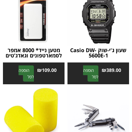
שעון ג'י-שוק Casio DW-
מטען נייד* 8000 אמפר
5600E-1
לסמארטפונים וגאדג’טים
₪
109.00
₪
389.00
הוספה
הוספה
A
A
לסל
לסל
l
l
t
t
e
e
r
r
n
n
a
a
t
t
i
i