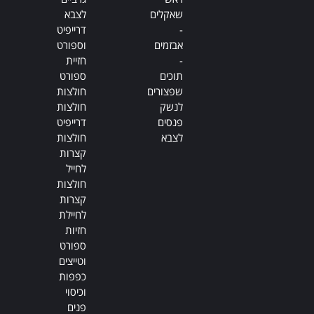
שאקלים
לצבא
-
דרייפיט
אבזמים
וספורט
-
חזיית
תוכים
ספורט
שפצורים
חולצות
לנשק
חולצות
פנסים
דרייפיט
לצבא
חולצות
קצרות
לחייל
חולצות
קצרות
לחיילת
חזיות
ספורט
וטייצים
כפפות
וכיסוי
פנים