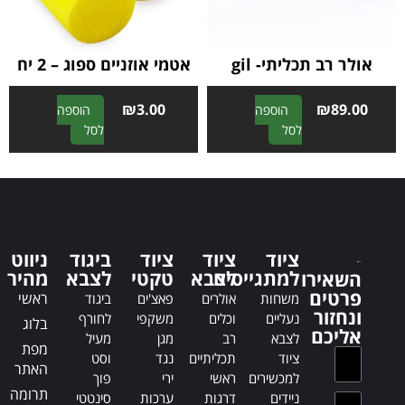
v
v
e
e
:
:
אולר רב תכליתי- gil
אטמי אוזניים ספוג – 2 יח
₪
3.00
₪
89.00
הוספה
הוספה
A
A
לסל
לסל
l
l
t
t
e
e
r
r
n
n
a
a
ציוד
ציוד
ציוד
ביגוד
ניווט
t
t
למתגייסים
לצבא
טקטי
לצבא
מהיר
השאירו
i
i
פרטים
ראשי
משחות
אולרים
פאצ'ים
ביגוד
v
v
ונחזור
נעליים
וכלים
משקפי
לחורף
בלוג
e
e
אליכם
לצבא
רב
מגן
מעיל
:
:
מפת
ציוד
תכליתיים
נגד
וסט
האתר
למכשירים
ראשי
ירי
פוך
תרומה
ניידים
דרגות
ערכות
סינטטי