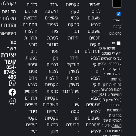
לקהילה
מארזים
טקטיות
עזרה
פליזים
לגיוס
סקוץ
ראשונה
וסריגים
מדיניות
שעונים
פנסי
פאוצ'ים
הלבשה
משלוחים
מאשר
לצבא
סריקה
לאפוד
תחתונה
והחזרות
קבלת
שעונים
תגי
ציוד
חולצות
סיטונאות
פרסומים
חכמים
יחידות
לכיתת
תרמיות
צור
אני
תיקים
-
כוננות
כובע
קשר
מאשר/ת כי
ותרמילים
תג
אפוד
גרב
ידוע לי ומוסכם
יצירת
לצבא
יחידה
מגן
כפפות
עלי כי הפרטים
קשר
שמסרתי ייאספו,
תיקי
חובקים
ברכיות
וכיסויי
054-
יוחזקו ויעובדו
יום
לנשק
לצבא
פנים
8749-
במאגר מידע
486
לצבא
רצועות
חולצות
מדים
בהתאם
תיקי
לנשק
טקטיות
לצבא
להוראות חוק
הגנת הפרטיות,
רחצה
איזולירבנד
כפפות
מכנסיים
התשמ"א–1981
לצבא
-
טקטיות
תרמיים
(כולל תיקון 13),
מנעולים
איזו
משקפות
מעילים
ולמטרות
המפורטות
לצבא
טסה
נעליים
ביגוד
במדיניות
שעונים
גומי
טקטיות
טקטי
הפרטיות של
מעוררים
הפעלה
פלטות
נעליים
האתר
. ידוע לי
כי מסירת המידע
לצבא
-
מיגון
נעל
נעשית מרצוני