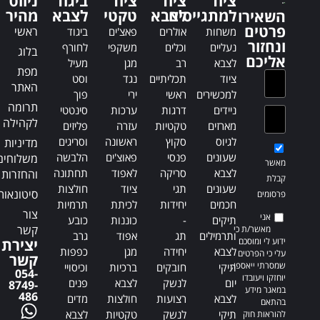
ציוד
ציוד
ציוד
ביגוד
ניווט
a
a
למתגייסים
לצבא
טקטי
לצבא
מהיר
השאירו
t
t
פרטים
ראשי
משחות
אולרים
פאצ'ים
ביגוד
i
i
ונחזור
נעליים
וכלים
משקפי
לחורף
בלוג
v
v
אליכם
לצבא
רב
מגן
מעיל
e
e
מפת
ציוד
תכליתיים
נגד
וסט
:
:
האתר
למכשירים
ראשי
ירי
פוך
תרומה
ניידים
דרגות
ערכות
סינטטי
לקהילה
מארזים
טקטיות
עזרה
פליזים
לגיוס
סקוץ
ראשונה
וסריגים
מדיניות
שעונים
פנסי
פאוצ'ים
הלבשה
משלוחים
מאשר
לצבא
סריקה
לאפוד
תחתונה
והחזרות
קבלת
שעונים
תגי
ציוד
חולצות
סיטונאות
פרסומים
חכמים
יחידות
לכיתת
תרמיות
צור
אני
תיקים
-
כוננות
כובע
קשר
מאשר/ת כי
ותרמילים
תג
אפוד
גרב
ידוע לי ומוסכם
יצירת
לצבא
יחידה
מגן
כפפות
עלי כי הפרטים
קשר
שמסרתי ייאספו,
תיקי
חובקים
ברכיות
וכיסויי
054-
יוחזקו ויעובדו
יום
לנשק
לצבא
פנים
8749-
במאגר מידע
486
לצבא
רצועות
חולצות
מדים
בהתאם
תיקי
לנשק
טקטיות
לצבא
להוראות חוק