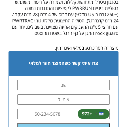
בסגנון ניטרלי מתחושת קלילות ושמירה על ריפוד. משתמש
בסוליית ביניים PWRRUN לקפיציות והתנגדות נמוכה
(~260 גרם ב‑US גודל 9) עם דרופ של 4 מ"מ (28 מ"מ עקב /
24 מ"מ קדם־רגל). הסוליה החיצונית כוללת גומי PWRTRAC
עם חריצי 5 מ"מ המעניקים אחיזה מצויינת בשבילים, יחד עם
rock guard המגן על כף הרגל בשטח מחוספס.
מוצר זה חסר כרגע במלאי ואינו זמין.
צרו איתי קשר כשהמוצר חוזר למלאי
+972
Israel
+972