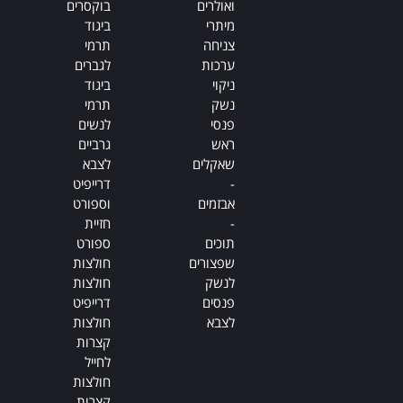
ואולרים
בוקסרים
מיתרי
ביגוד
צניחה
תרמי
ערכות
לגברים
ניקוי
ביגוד
נשק
תרמי
פנסי
לנשים
ראש
גרביים
שאקלים
לצבא
-
דרייפיט
אבזמים
וספורט
-
חזיית
תוכים
ספורט
שפצורים
חולצות
לנשק
חולצות
פנסים
דרייפיט
לצבא
חולצות
קצרות
לחייל
חולצות
קצרות