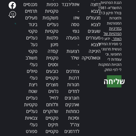
הגנת הפרטיות,
רחצה
איזולירבנד
כפפות
מכנסיים
התשמ"א–1981
לצבא
-
טקטיות
תרמיים
(כולל תיקון 13),
מנעולים
איזו
משקפות
מעילים
ולמטרות
המפורטות
לצבא
טסה
נעליים
ביגוד
במדיניות
שעונים
גומי
טקטיות
טקטי
הפרטיות של
מעוררים
הפעלה
פלטות
נעליים
האתר
. ידוע לי
כי מסירת המידע
לצבא
-
מיגון
נעל
נעשית מרצוני
היגיינה
רצועות
קסדה
טקטי
החופשי, וכי
וטואלטיקה
שילר
טקטית
משולב
עומדות לי
-
וסטים
נעלי
הזכויות המוקנות
לי לפי החוק.
צמדנים
כובעים
טיולים
דרגות
טקטיים
נעלי
שליחה
חגורות
מוצרים
ריצת
Alternative:
למדים
נלווים
שטח
חוגרונים
לחייל
נעליים
וארנקים
וללוחם
טקטיות
כומתות
שלוקרים
נעליים
וסיכות
טקטיים
צבאיות
צה"ל
תיקים
נעלי
לדרמנים
טקטיים
ספורט