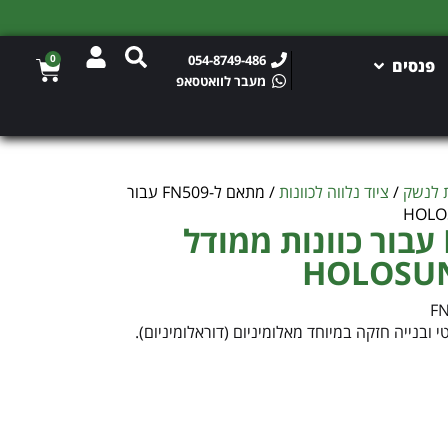
0
054-8749-486
פנסים
מעבר לוואטסאפ
ת לנשק
/
ציוד נלווה לכוונות
/ מתאם ל-FN509 עבור
מתאם ל-FN509 עבור כוונות ממודל
 ובנייה חזקה במיוחד מאלומיניום (דוראלומיניום).