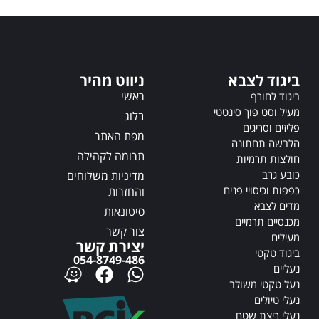
n
n
a
a
t
t
i
i
v
v
ביגוד לצבא
ניווט מהיר
e
e
:
ראשי
:
ביגוד לחורף
מעיל וסט פוך סינטטי
בלוג
פליזים וסריגים
מפת האתר
הלבשה תחתונה
תרומה לקהילה
חולצות תרמיות
כובע גרב
מדיניות משלוחים
כפפות וכיסויי פנים
והחזרות
מדים לצבא
סיטונאות
מכנסיים תרמיים
צור קשר
מעילים
יצירת קשר
ביגוד טקטי
054-8749-486
נעליים
נעל טקטי משולב
נעלי טיולים
נעלי ריצת שטח