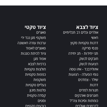
n
a
t
i
v
ציוד לצבא
ציוד טקטי
e
אולרים וכלים רב תכליתיים
פאצ'ים
:
ראשי
משקפי מגן נגד ירי
דרגות טקטיות סקוץ
ערכות עזרה ראשונה
פנסי סריקה
פאוצ'ים לאפוד
תגי יחידות - תג יחידה
ציוד לכיתת כוננות
חובקים לנשק
אפוד מגן
רצועות לנשק
ברכיות לצבא
איזולירבנד - איזו טסה
חולצות טקטיות
גומי הפעלה - רצועות
כפפות טקטיות
שילר - צמדנים
משקפות
דרגות
נעליים טקטיות
חגורות למדים
פלטות מיגון
חוגרונים וארנקים
קסדה טקטית
כומתות וסיכות צה"ל
וסטים
לדרמנים ואולרים
כובעים טקטיים