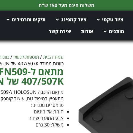
משלוח חינם מעל 150 ש"ח
ציוד טקטי
ציוד קמפינג
תיקים ותרמילים
מותגים
אודות
יצירת קשר
עמוד הבית
/
תוספות לנשק
/
כוונו
כוונות ממודל 407/507K של HOLOSUN
407/507K של HOLOSUN
מתאם הרכבה HOLOSUN ל-FN509
מתאפיין בטיפול נוח, עיצוב קומפקטי
פרמטרים מכניים:
חומר: אלומיניום
צבע המארז: שחור
משקל: 30 גרם