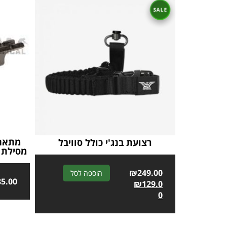
רצועת בנג'י כולל סוויבל
מסילת כו
A
₪
249.00
הוספה לסל
85.00
l
₪
129.0
t
0
e
r