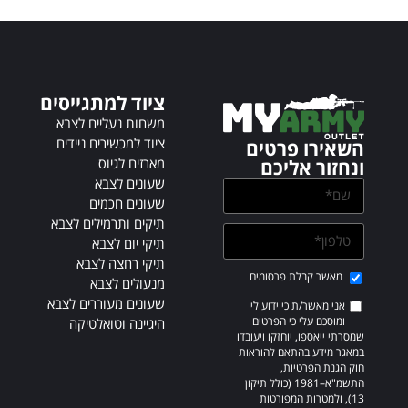
n
a
t
i
v
ציוד למתגייסים
e
:
משחות נעליים לצבא
ציוד למכשירים ניידים
השאירו פרטים
מארזים לגיוס
ונחזור אליכם
שעונים לצבא
שעונים חכמים
תיקים ותרמילים לצבא
תיקי יום לצבא
תיקי רחצה לצבא
מאשר קבלת פרסומים
מנעולים לצבא
שעונים מעוררים לצבא
אני מאשר/ת כי ידוע לי
ומוסכם עלי כי הפרטים
היגיינה וטואלטיקה
שמסרתי ייאספו, יוחזקו ויעובדו
במאגר מידע בהתאם להוראות
חוק הגנת הפרטיות,
התשמ"א–1981 (כולל תיקון
13), ולמטרות המפורטות