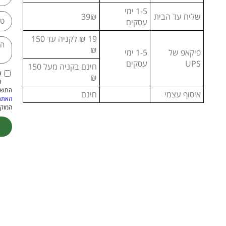
1-5 ימי
שליח עד הבית
39₪
עסקים
19 ₪ לקניה עד 150
₪
פיקאפ של
1-5 ימי
UPS
עסקים
חינם בקניה מעל 150
א
₪
ו
התשמ"א–1981 (כולל תיקון
איסוף עצמי
חינם
האתר
המוקנ
ive: