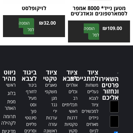
מטען נייד* 8000 אמפר
לויקופלסט
לסמארטפונים וגאדג’טים
₪
32.00
הוספה
₪
109.00
הוספה
A
לסל
A
לסל
l
l
t
t
e
e
r
r
n
n
a
ציוד
ציוד
ציוד
ביגוד
ניווט
a
t
למתגייסים
לצבא
טקטי
לצבא
מהיר
השאירו
t
i
פרטים
ראשי
משחות
אולרים
פאצ'ים
ביגוד
i
v
ונחזור
נעליים
וכלים
משקפי
לחורף
בלוג
v
e
אליכם
לצבא
רב
מגן
מעיל
e
:
מפת
ציוד
תכליתיים
נגד
וסט
:
האתר
למכשירים
ראשי
ירי
פוך
תרומה
ניידים
דרגות
ערכות
סינטטי
לקהילה
מארזים
טקטיות
עזרה
פליזים
לגיוס
סקוץ
ראשונה
וסריגים
מדיניות