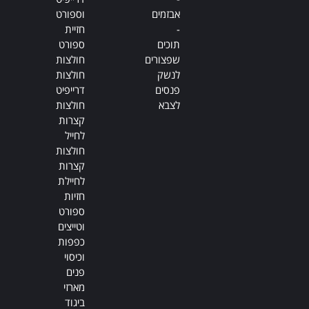
אבזמים
וספורט
-
חזיית
תוכים
ספורט
שפצורים
חולצות
לנשק
חולצות
פנסים
דרייפיט
לצבא
חולצות
קצרות
לחייל
חולצות
קצרות
לחיילת
חזיות
ספורט
וטייצים
כפפות
וכיסוי
פנים
מארזי
ביגוד