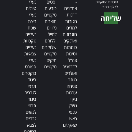
-
וסטים
נעלי
הזכויות המוקנות
לי לפי החוק.
צמדנים
כובעים
טיולים
דרגות
טקטיים
נעלי
שליחה
חגורות
מוצרים
ריצת
Alternative:
למדים
נלווים
שטח
חוגרונים
לחייל
נעליים
וארנקים
וללוחם
טקטיות
כומתות
שלוקרים
נעליים
וסיכות
טקטיים
צבאיות
צה"ל
תיקים
נעלי
לדרמנים
טקטיים
ספורט
ואולרים
בוקסרים
מיתרי
ביגוד
צניחה
תרמי
ערכות
לגברים
ניקוי
ביגוד
נשק
תרמי
פנסי
לנשים
ראש
גרביים
שאקלים
לצבא
-
דרייפיט