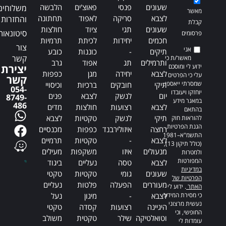
שעונים
פנסי
פאוצ'ים
הלבשה
משלוחים
מאשר
לצבא
סריקה
לאפוד
תחתונה
והחזרות
קבלת
שעונים
תגי
ציוד
חולצות
סיטונאות
פרסומים
חכמים
יחידות
לכיתת
תרמיות
צור
אני
תיקים
-
כוננות
כובע
קשר
מאשר/ת כי
ותרמילים
תג
אפוד
גרב
ידוע לי ומוסכם
יצירת
לצבא
יחידה
מגן
כפפות
עלי כי הפרטים
קשר
שמסרתי ייאספו,
תיקי
חובקים
ברכיות
וכיסויי
054-
יוחזקו ויעובדו
יום
לנשק
לצבא
פנים
8749-
במאגר מידע
486
לצבא
רצועות
חולצות
מדים
בהתאם
תיקי
לנשק
טקטיות
לצבא
להוראות חוק
הגנת הפרטיות,
רחצה
איזולירבנד
כפפות
מכנסיים
התשמ"א–1981
לצבא
-
טקטיות
תרמיים
(כולל תיקון 13),
מנעולים
איזו
משקפות
מעילים
ולמטרות
המפורטות
לצבא
טסה
נעליים
ביגוד
במדיניות
שעונים
גומי
טקטיות
טקטי
הפרטיות של
מעוררים
הפעלה
פלטות
נעליים
האתר
. ידוע לי
כי מסירת המידע
לצבא
-
מיגון
נעל
נעשית מרצוני
היגיינה
רצועות
קסדה
טקטי
החופשי, וכי
וטואלטיקה
שילר
טקטית
משולב
עומדות לי