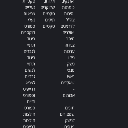
וארנקים
וללוחם
טקטיות
כומתות
שלוקרים
נעליים
וסיכות
טקטיים
צבאיות
צה"ל
תיקים
נעלי
לדרמנים
טקטיים
ספורט
ואולרים
בוקסרים
מיתרי
ביגוד
צניחה
תרמי
ערכות
לגברים
ניקוי
ביגוד
נשק
תרמי
פנסי
לנשים
ראש
גרביים
שאקלים
לצבא
-
דרייפיט
אבזמים
וספורט
-
חזיית
תוכים
ספורט
שפצורים
חולצות
לנשק
חולצות
פנסים
דרייפיט