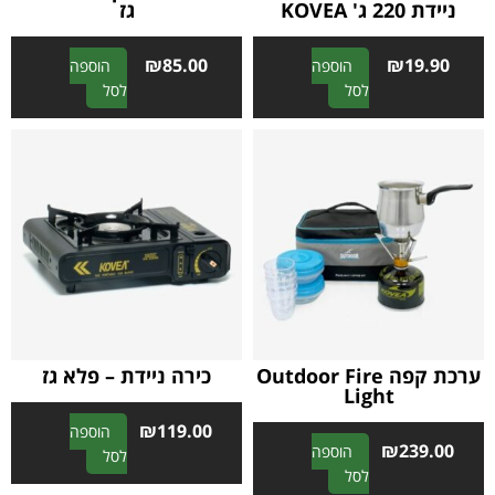
ניידת 220 ג' KOVEA
גז
₪
85.00
₪
19.90
הוספה
הוספה
A
A
לסל
לסל
l
l
t
t
e
e
r
r
n
n
a
a
t
t
i
i
v
v
e
e
:
:
ערכת קפה Outdoor Fire
כירה ניידת – פלא גז
Light
₪
119.00
הוספה
₪
239.00
הוספה
A
לסל
A
לסל
l