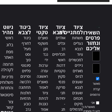
l
t
t
e
e
r
r
n
n
a
ציוד
ציוד
ציוד
ביגוד
ניווט
a
t
למתגייסים
לצבא
טקטי
לצבא
מהיר
השאירו
t
i
פרטים
ראשי
משחות
אולרים
פאצ'ים
ביגוד
i
v
ונחזור
נעליים
וכלים
משקפי
לחורף
בלוג
v
e
אליכם
לצבא
רב
מגן
מעיל
e
:
מפת
ציוד
תכליתיים
נגד
וסט
:
האתר
למכשירים
ראשי
ירי
פוך
תרומה
ניידים
דרגות
ערכות
סינטטי
לקהילה
מארזים
טקטיות
עזרה
פליזים
לגיוס
סקוץ
ראשונה
וסריגים
מדיניות
שעונים
פנסי
פאוצ'ים
הלבשה
משלוחים
מאשר
לצבא
סריקה
לאפוד
תחתונה
והחזרות
קבלת
שעונים
תגי
ציוד
חולצות
סיטונאות
פרסומים
חכמים
יחידות
לכיתת
תרמיות
צור
אני
תיקים
-
כוננות
כובע
קשר
מאשר/ת כי
ותרמילים
תג
אפוד
גרב
ידוע לי ומוסכם