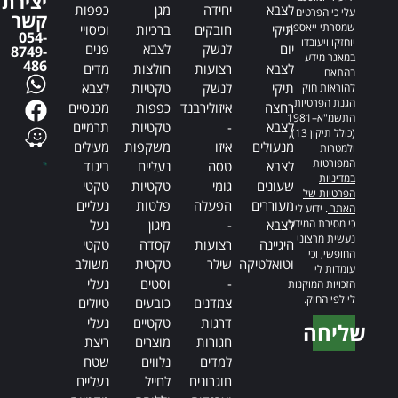
יצירת
לצבא
יחידה
מגן
כפפות
עלי כי הפרטים
קשר
שמסרתי ייאספו,
תיקי
חובקים
ברכיות
וכיסויי
054-
יוחזקו ויעובדו
יום
לנשק
לצבא
פנים
8749-
במאגר מידע
486
לצבא
רצועות
חולצות
מדים
בהתאם
תיקי
לנשק
טקטיות
לצבא
להוראות חוק
הגנת הפרטיות,
רחצה
איזולירבנד
כפפות
מכנסיים
התשמ"א–1981
לצבא
-
טקטיות
תרמיים
(כולל תיקון 13),
מנעולים
איזו
משקפות
מעילים
ולמטרות
המפורטות
לצבא
טסה
נעליים
ביגוד
במדיניות
שעונים
גומי
טקטיות
טקטי
הפרטיות של
מעוררים
הפעלה
פלטות
נעליים
האתר
. ידוע לי
כי מסירת המידע
לצבא
-
מיגון
נעל
נעשית מרצוני
היגיינה
רצועות
קסדה
טקטי
החופשי, וכי
וטואלטיקה
שילר
טקטית
משולב
עומדות לי
-
וסטים
נעלי
הזכויות המוקנות
לי לפי החוק.
צמדנים
כובעים
טיולים
דרגות
טקטיים
נעלי
שליחה
חגורות
מוצרים
ריצת
Alternative:
למדים
נלווים
שטח
חוגרונים
לחייל
נעליים