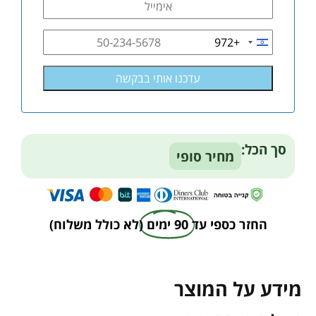
+972
Israel
+972
סך הכל:
מחיר סופי
החזר כספי עד
90 ימים
(לא כולל משלוח)
מידע על המוצר