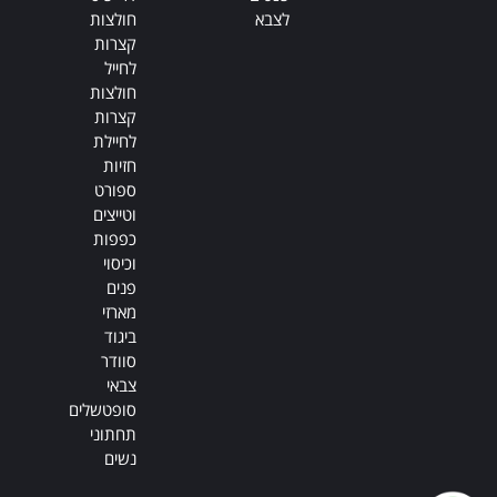
לצבא
חולצות
קצרות
לחייל
חולצות
קצרות
לחיילת
חזיות
ספורט
וטייצים
כפפות
וכיסוי
פנים
מארזי
ביגוד
סוודר
צבאי
סופטשלים
תחתוני
נשים