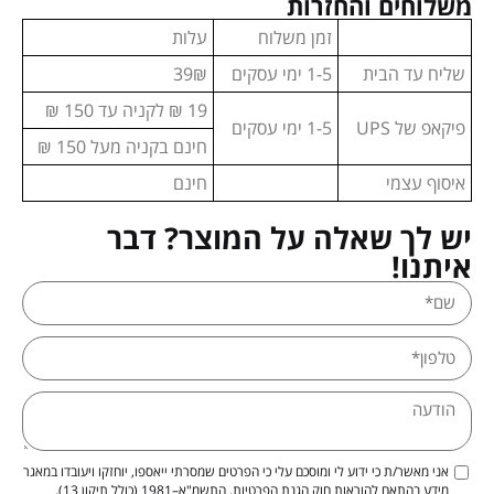
משלוחים והחזרות
זמן משלוח
עלות
שליח עד הבית
1-5 ימי עסקים
39₪
19 ₪ לקניה עד 150 ₪
פיקאפ של UPS
1-5 ימי עסקים
חינם בקניה מעל 150 ₪
איסוף עצמי
חינם
יש לך שאלה על המוצר? דבר
איתנו!
אני מאשר/ת כי ידוע לי ומוסכם עלי כי הפרטים שמסרתי ייאספו, יוחזקו ויעובדו במאגר
מידע בהתאם להוראות חוק הגנת הפרטיות, התשמ"א–1981 (כולל תיקון 13),