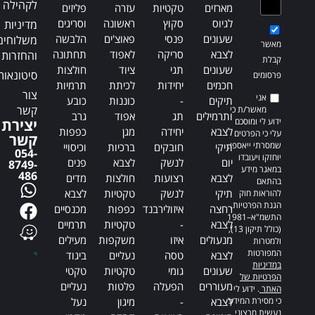
לקהילה
מארזים
טקטיות
עזרה
פליזים
לגיוס
סקוץ
ראשונה
וסריגים
מדיניות
שעונים
פנסי
פאוצ'ים
הלבשה
משלוחים
מאשר
לצבא
סריקה
לאפוד
תחתונה
והחזרות
קבלת
שעונים
תגי
ציוד
חולצות
סיטונאות
פרסומים
חכמים
יחידות
לכיתת
תרמיות
צור
אני
תיקים
-
כוננות
כובע
קשר
מאשר/ת כי
ותרמילים
תג
אפוד
גרב
ידוע לי ומוסכם
יצירת
לצבא
יחידה
מגן
כפפות
עלי כי הפרטים
קשר
שמסרתי ייאספו,
תיקי
חובקים
ברכיות
וכיסויי
054-
יוחזקו ויעובדו
יום
לנשק
לצבא
פנים
8749-
במאגר מידע
486
לצבא
רצועות
חולצות
מדים
בהתאם
תיקי
לנשק
טקטיות
לצבא
להוראות חוק
הגנת הפרטיות,
רחצה
איזולירבנד
כפפות
מכנסיים
התשמ"א–1981
לצבא
-
טקטיות
תרמיים
(כולל תיקון 13),
מנעולים
איזו
משקפות
מעילים
ולמטרות
המפורטות
לצבא
טסה
נעליים
ביגוד
במדיניות
שעונים
גומי
טקטיות
טקטי
הפרטיות של
מעוררים
הפעלה
פלטות
נעליים
האתר
. ידוע לי
כי מסירת המידע
לצבא
-
מיגון
נעל
נעשית מרצוני