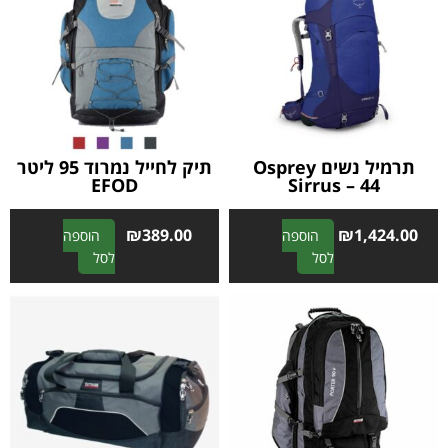
תרמיל נשים Osprey
תיק לחייל נמרוד 95 ליטר
EFOD
Sirrus – 44
₪
389.00
₪
1,424.00
הוספה
הוספה
A
A
לסל
לסל
l
l
t
t
e
e
r
r
n
n
a
a
t
t
i
i