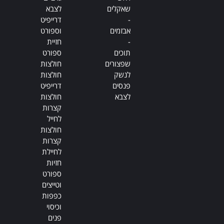
שאקלים
לצבא
-
דרייפיט
אבזמים
וספורט
-
חזיית
תוכים
ספורט
שפצורים
חולצות
לנשק
חולצות
פנסים
דרייפיט
לצבא
חולצות
קצרות
לחייל
חולצות
קצרות
לחיילת
חזיות
ספורט
וטייצים
כפפות
וכיסוי
פנים