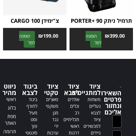
v
v
e
e
:
:
תרמיל ניתק PORTER+ 90
צ"ימידן CARGO 100
₪
199.00
₪
399.00
הוספה
הוספה
A
A
לסל
לסל
l
l
t
t
e
e
r
r
n
n
a
a
ציוד
ציוד
ציוד
ביגוד
ניווט
t
t
למתגייסים
לצבא
טקטי
לצבא
מהיר
השאירו
i
i
פרטים
ראשי
משחות
אולרים
פאצ'ים
ביגוד
v
v
ונחזור
נעליים
וכלים
משקפי
לחורף
בלוג
e
e
אליכם
לצבא
רב
מגן
מעיל
:
:
מפת
ציוד
תכליתיים
נגד
וסט
האתר
למכשירים
ראשי
ירי
פוך
תרומה
ניידים
דרגות
ערכות
סינטטי