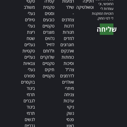
היגיינה
רצועות
קסדה
טקטי
החופשי, וכי
וטואלטיקה
שילר
טקטית
משולב
עומדות לי
-
וסטים
נעלי
הזכויות המוקנות
לי לפי החוק.
צמדנים
כובעים
טיולים
דרגות
טקטיים
נעלי
שליחה
חגורות
מוצרים
ריצת
Alternative:
למדים
נלווים
שטח
חוגרונים
לחייל
נעליים
וארנקים
וללוחם
טקטיות
כומתות
שלוקרים
נעליים
וסיכות
טקטיים
צבאיות
צה"ל
תיקים
נעלי
לדרמנים
טקטיים
ספורט
ואולרים
בוקסרים
מיתרי
ביגוד
צניחה
תרמי
ערכות
לגברים
ניקוי
ביגוד
נשק
תרמי
פנסי
לנשים
ראש
גרביים