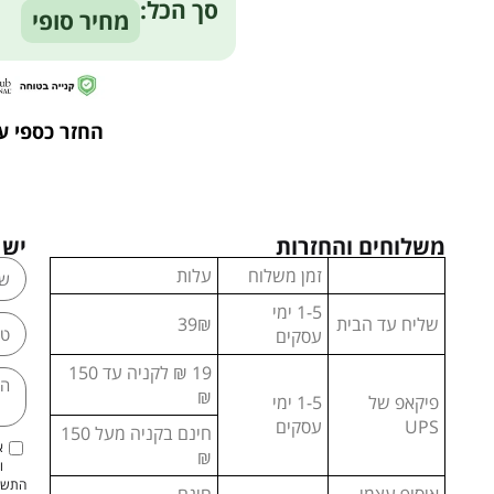
סך הכל:
מחיר סופי
החזר כספי ע
משלוחים והחזרות
יש 
זמן משלוח
עלות
1-5 ימי
שליח עד הבית
39₪
עסקים
19 ₪ לקניה עד 150
₪
פיקאפ של
1-5 ימי
UPS
עסקים
חינם בקניה מעל 150
א
₪
ו
התשמ"א–1981 (כולל תיקון