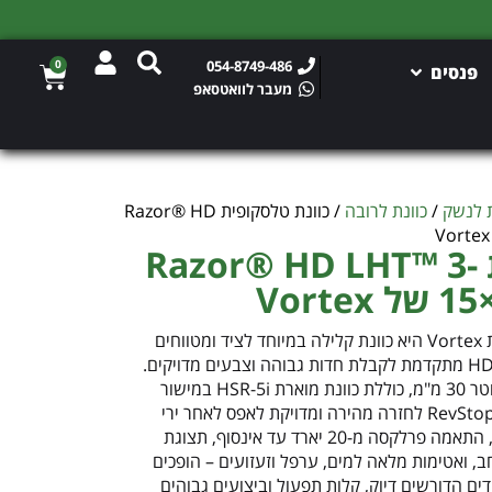
0
054-8749-486
פנסים
מעבר לוואטסאפ
ת לנשק
/
כוונת לרובה
/ כוונת טלסקופית Razor® HD
כוונת טלסקופית Razor® HD LHT™ 3-
Vort
ה-Razor HD LHT 3-15×42 מבית Vortex היא כוונת קלילה במיוחד לציד ומטווחים
ארוכים, המשלבת מערכת אופטית HD מתקדמת לקבלת חדות גבוהה וצבעים מדויקים.
הכוונת בנויה מצינור אלומיניום בקוטר 30 מ"מ, כוללת כוונת מוארת HSR-5i במישור
מוקד שני, ומנגנון RevStop Zero System לחזרה מהירה ומדויקת לאפס לאחר ירי
למרחקים. עדשות בציפוי XR Plus, התאמה פרלקסה מ-20 יארד עד אינסוף, תצוגת
ה ראייה רחב, ואטימות מלאה למים, ערפל וזעזועים – הופכים
דים הדורשים דיוק, קלות תפעול וביצועים גבוהים