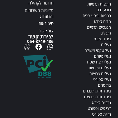
תרומה לקהילה
חולצות תרמיות
כובע גרב
מדיניות משלוחים
כפפות וכיסויי פנים
והחזרות
מדים לצבא
סיטונאות
מכנסיים תרמיים
צור קשר
מעילים
יצירת קשר
ביגוד טקטי
054-8749-486
נעליים
נעל טקטי משולב
נעלי טיולים
נעלי ריצת שטח
נעליים טקטיות
נעליים צבאיות
נעלי ספורט
בוקסרים
ביגוד תרמי לגברים
ביגוד תרמי לנשים
גרביים לצבא
דרייפיט וספורט
חזיית ספורט