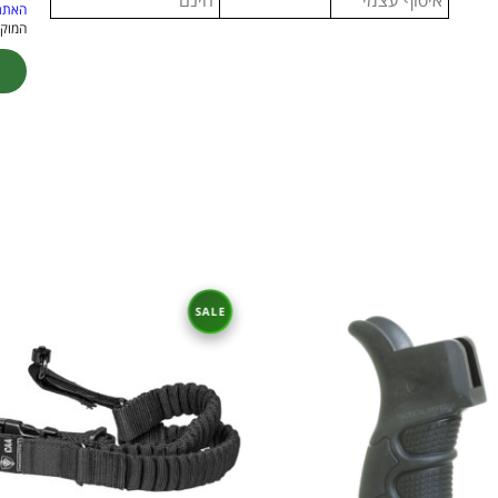
איסוף עצמי
חינם
האתר
המוקנ
ive: