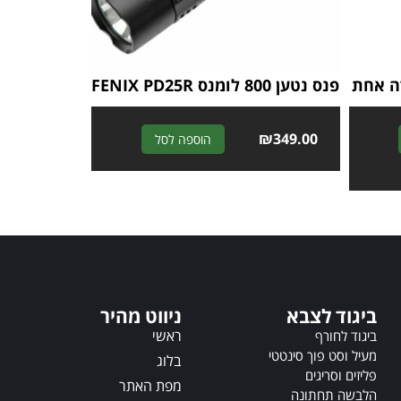
ה אחת
פנס נטען 800 לומנס FENIX PD25R
A
₪
349.00
A
הוספה לסל
l
l
t
t
e
e
r
r
n
n
a
a
t
t
i
i
ביגוד לצבא
ניווט מהיר
v
v
e
ראשי
e
ביגוד לחורף
:
:
מעיל וסט פוך סינטטי
בלוג
פליזים וסריגים
מפת האתר
הלבשה תחתונה