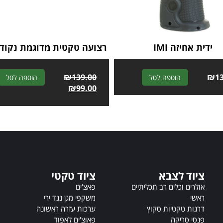
ידית אחיזה IMI
רצועה טקטית מדוגמת נקוד
₪
139.00
A
₪
1
הוספה לסל
הוספה לסל
₪
99.00
l
t
e
r
n
a
t
i
ציוד לצבא
ציוד טקטי
v
e
אולרים וכלים רב תכליתיים
פאצ'ים
:
ראשי
משקפי מגן נגד ירי
דרגות טקטיות סקוץ
ערכות עזרה ראשונה
פנסי סריקה
פאוצ'ים לאפוד