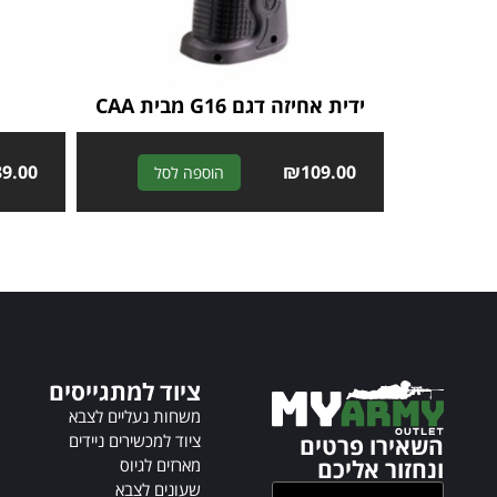
ידית אחיזה דגם G16 מבית CAA
39.00
A
₪
109.00
הוספה לסל
l
t
e
r
n
a
t
i
ציוד למתגייסים
v
e
משחות נעליים לצבא
:
ציוד למכשירים ניידים
השאירו פרטים
מארזים לגיוס
ונחזור אליכם
שעונים לצבא