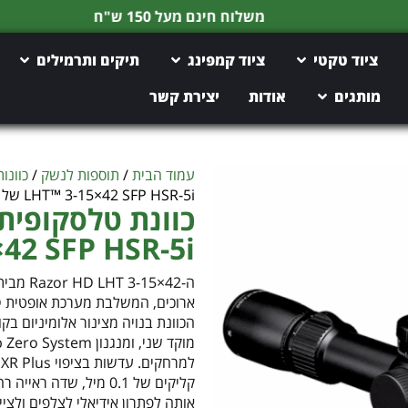
משלוח חינם מעל 150 ש"ח
ציוד טקטי
ציוד קמפינג
תיקים ותרמילים
מותגים
אודות
יצירת קשר
עמוד הבית
/
תוספות לנשק
/
כוונו
LHT™ 3-15×42 SFP HSR-5i של Vortex
15×42 SFP HSR-5i של ex
קליקים של 0.1 מיל, שד
אותה לפתרון אידיאלי לצלפים ולציי