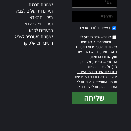
שעונים חכמים
תיקים ותרמילים לצבא
תיקי יום לצבא
תיקי רחצה לצבא
מאשר קבלת פרסומים
מנעולים לצבא
שעונים מעוררים לצבא
אני מאשר/ת כי ידוע לי
ומוסכם עלי כי הפרטים
היגיינה וטואלטיקה
שמסרתי ייאספו, יוחזקו ויעובדו
במאגר מידע בהתאם להוראות
חוק הגנת הפרטיות,
התשמ"א–1981 (כולל תיקון
13), ולמטרות המפורטות
במדיניות הפרטיות של האתר
.
ידוע לי כי מסירת המידע נעשית
מרצוני החופשי, וכי עומדות לי
הזכויות המוקנות לי לפי החוק.
שליחה
Alternative: