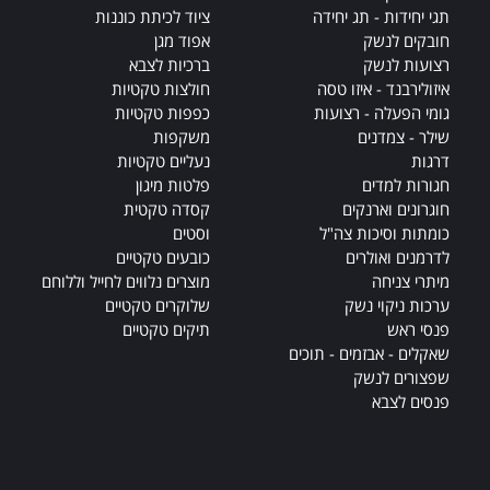
תגי יחידות - תג יחידה
ציוד לכיתת כוננות
חובקים לנשק
אפוד מגן
רצועות לנשק
ברכיות לצבא
איזולירבנד - איזו טסה
חולצות טקטיות
גומי הפעלה - רצועות
כפפות טקטיות
שילר - צמדנים
משקפות
דרגות
נעליים טקטיות
חגורות למדים
פלטות מיגון
חוגרונים וארנקים
קסדה טקטית
כומתות וסיכות צה"ל
וסטים
לדרמנים ואולרים
כובעים טקטיים
מיתרי צניחה
מוצרים נלווים לחייל וללוחם
ערכות ניקוי נשק
שלוקרים טקטיים
פנסי ראש
תיקים טקטיים
שאקלים - אבזמים - תוכים
שפצורים לנשק
פנסים לצבא