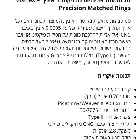
Precision Matched Rings
סט טבעות מדויקות בקוטר 1 אינץ', המיוצרות כזוג תואם לכל
אורך תהליך הייצור, עם דיוק של עד 0.0005 אינץ' בעיבוד
CNC. אידיאליות להרכבת כוונות על מסילות פיקטיני או וויבר,
כאשר מרכז הצינור ימוקם בגובה 0.76 אינץ' מעל הבסיס.
הטבעות עשויות מאלומיניום תעופתי 7075-T6 בציפוי אנודייז
מוקשה (Type III), כוללות ברגי Grade 8 איכותיים, עוברות
ליטוש ידני וסימון סידורי, ומיוצרות בארה״ב.
תכונות עיקריות:
קוטר טבעות: 1 אינץ'
גובה: 0.76 אינץ' (נמוך)
הרכבה: מסילות Picatinny/Weaver
חומר: אלומיניום 7075-T6
ציפוי: אנודייז Type III
תהליך ייצור: עיבוד CNC מדויק, ליטוש ידני
משקל: 2.8 אונקיות
כולל: זוג טבעות תואמות