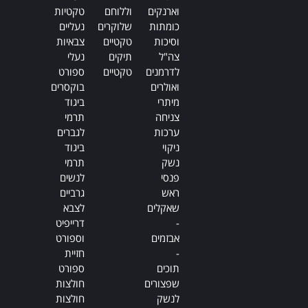
וארנקים
וללוחם
טקטיות
כומתות
שלוקרים
נעליים
וסיכות
טקטיים
צבאיות
צה"ל
תיקים
נעלי
לדרמנים
טקטיים
ספורט
ואולרים
בוקסרים
מיתרי
ביגוד
צניחה
תרמי
ערכות
לגברים
ניקוי
ביגוד
נשק
תרמי
פנסי
לנשים
ראש
גרביים
שאקלים
לצבא
-
דרייפיט
אבזמים
וספורט
-
חזיית
תוכים
ספורט
שפצורים
חולצות
לנשק
חולצות