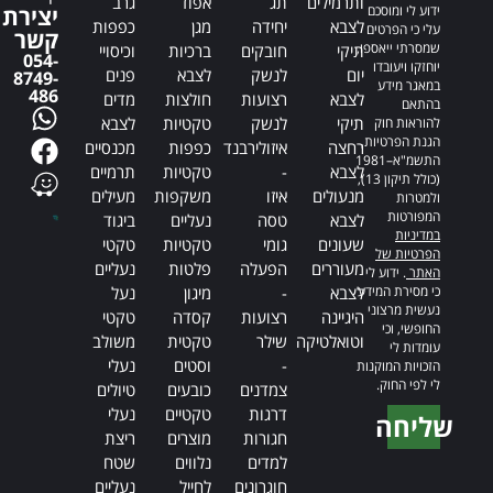
ותרמילים
תג
אפוד
גרב
ידוע לי ומוסכם
יצירת
לצבא
יחידה
מגן
כפפות
עלי כי הפרטים
קשר
שמסרתי ייאספו,
תיקי
חובקים
ברכיות
וכיסויי
054-
יוחזקו ויעובדו
יום
לנשק
לצבא
פנים
8749-
במאגר מידע
486
לצבא
רצועות
חולצות
מדים
בהתאם
תיקי
לנשק
טקטיות
לצבא
להוראות חוק
הגנת הפרטיות,
רחצה
איזולירבנד
כפפות
מכנסיים
התשמ"א–1981
לצבא
-
טקטיות
תרמיים
(כולל תיקון 13),
מנעולים
איזו
משקפות
מעילים
ולמטרות
המפורטות
לצבא
טסה
נעליים
ביגוד
במדיניות
שעונים
גומי
טקטיות
טקטי
הפרטיות של
מעוררים
הפעלה
פלטות
נעליים
האתר
. ידוע לי
כי מסירת המידע
לצבא
-
מיגון
נעל
נעשית מרצוני
היגיינה
רצועות
קסדה
טקטי
החופשי, וכי
וטואלטיקה
שילר
טקטית
משולב
עומדות לי
-
וסטים
נעלי
הזכויות המוקנות
לי לפי החוק.
צמדנים
כובעים
טיולים
דרגות
טקטיים
נעלי
שליחה
חגורות
מוצרים
ריצת
Alternative:
למדים
נלווים
שטח
חוגרונים
לחייל
נעליים