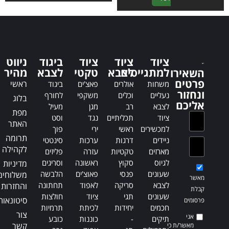
l
t
t
e
e
r
r
n
n
a
ציוד
ציוד
ציוד
ביגוד
ניווט
a
t
למתגייסים
לצבא
טקטי
לצבא
מהיר
השאירו
t
i
פרטים
ראשי
משחות
אולרים
פאצ'ים
ביגוד
i
v
ונחזור
נעליים
וכלים
משקפי
לחורף
בלוג
v
e
אליכם
לצבא
רב
מגן
מעיל
e
:
מפת
ציוד
תכליתיים
נגד
וסט
:
האתר
למכשירים
ראשי
ירי
פוך
תרומה
ניידים
דרגות
ערכות
סינטטי
לקהילה
מארזים
טקטיות
עזרה
פליזים
לגיוס
סקוץ
ראשונה
וסריגים
מדיניות
שעונים
פנסי
פאוצ'ים
הלבשה
משלוחים
מאשר
לצבא
סריקה
לאפוד
תחתונה
והחזרות
קבלת
שעונים
תגי
ציוד
חולצות
סיטונאות
פרסומים
חכמים
יחידות
לכיתת
תרמיות
צור
אני
תיקים
-
כוננות
כובע
קשר
מאשר/ת כי