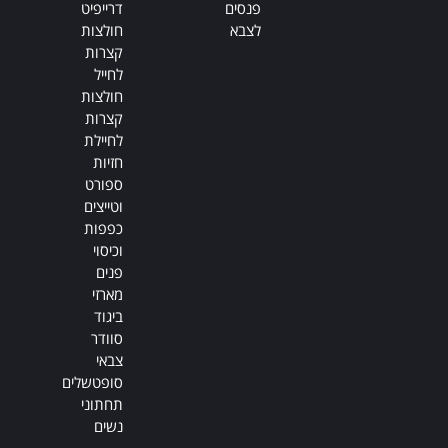
פנסים
דרייפיט
לצבא
חולצות
קצרות
לחייל
חולצות
קצרות
לחיילת
חזיות
ספורט
וטייצים
כפפות
וכיסוי
פנים
מארזי
ביגוד
סוודר
צבאי
סופטשלים
תחתוני
נשים