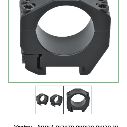
זוג טבעות פרימיום מדויקות 1 אינץ' – Vortex