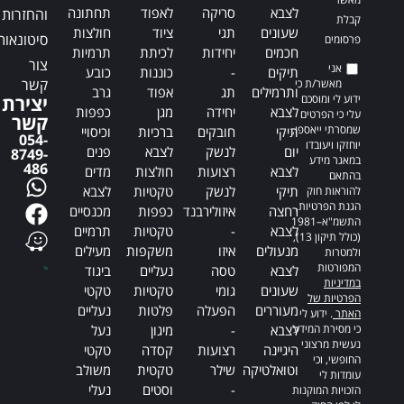
לצבא
סריקה
לאפוד
תחתונה
והחזרות
קבלת
שעונים
תגי
ציוד
חולצות
סיטונאות
פרסומים
חכמים
יחידות
לכיתת
תרמיות
צור
אני
תיקים
-
כוננות
כובע
קשר
מאשר/ת כי
ותרמילים
תג
אפוד
גרב
ידוע לי ומוסכם
יצירת
לצבא
יחידה
מגן
כפפות
עלי כי הפרטים
קשר
שמסרתי ייאספו,
תיקי
חובקים
ברכיות
וכיסויי
054-
יוחזקו ויעובדו
יום
לנשק
לצבא
פנים
8749-
במאגר מידע
486
לצבא
רצועות
חולצות
מדים
בהתאם
תיקי
לנשק
טקטיות
לצבא
להוראות חוק
הגנת הפרטיות,
רחצה
איזולירבנד
כפפות
מכנסיים
התשמ"א–1981
לצבא
-
טקטיות
תרמיים
(כולל תיקון 13),
מנעולים
איזו
משקפות
מעילים
ולמטרות
המפורטות
לצבא
טסה
נעליים
ביגוד
במדיניות
שעונים
גומי
טקטיות
טקטי
הפרטיות של
מעוררים
הפעלה
פלטות
נעליים
האתר
. ידוע לי
כי מסירת המידע
לצבא
-
מיגון
נעל
נעשית מרצוני
היגיינה
רצועות
קסדה
טקטי
החופשי, וכי
וטואלטיקה
שילר
טקטית
משולב
עומדות לי
-
וסטים
נעלי
הזכויות המוקנות