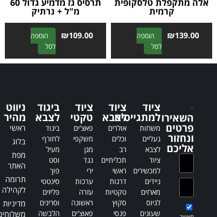
אלה מתקפלת טלסקופית
תרסיס גז מדמיע גדול 60
קרמית
מ"ל + נרתיק
₪
109.00
₪
139.00
הוספה
הוספה
A
A
לסל
לסל
l
l
t
t
e
e
r
r
n
n
ציוד
ציוד
ציוד
ביגוד
ניווט
a
a
למתגייסים
לצבא
טקטי
לצבא
מהיר
השאירו
t
t
פרטים
ראשי
משחות
אולרים
פאצ'ים
ביגוד
i
i
ונחזור
נעליים
וכלים
משקפי
לחורף
בלוג
v
v
אליכם
לצבא
רב
מגן
מעיל
e
e
מפת
ציוד
תכליתיים
נגד
וסט
:
:
האתר
למכשירים
ראשי
ירי
פוך
תרומה
ניידים
דרגות
ערכות
סינטטי
לקהילה
מארזים
טקטיות
עזרה
פליזים
לגיוס
סקוץ
ראשונה
וסריגים
מדיניות
שעונים
פנסי
פאוצ'ים
הלבשה
משלוחים
מאשר