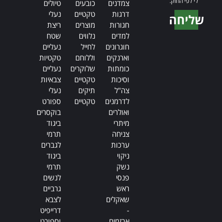
לי לפי החוק.
צמדנים
כובעים
טיולים
דרגות
טקטיים
נעלי
שליחה
חגורות
מוצרים
ריצת
Alternative:
למדים
נלווים
שטח
חוגרונים
לחייל
נעליים
וארנקים
וללוחם
טקטיות
כומתות
שלוקרים
נעליים
וסיכות
טקטיים
צבאיות
צה"ל
תיקים
נעלי
לדרמנים
טקטיים
ספורט
ואולרים
בוקסרים
מיתרי
ביגוד
צניחה
תרמי
ערכות
לגברים
ניקוי
ביגוד
נשק
תרמי
פנסי
לנשים
ראש
גרביים
שאקלים
לצבא
-
דרייפיט
אבזמים
וספורט