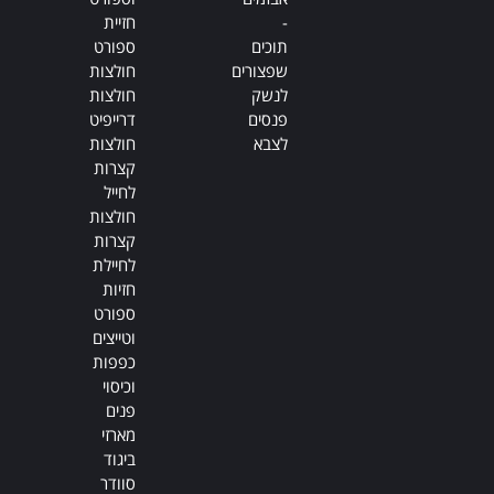
-
חזיית
תוכים
ספורט
שפצורים
חולצות
לנשק
חולצות
פנסים
דרייפיט
לצבא
חולצות
קצרות
לחייל
חולצות
קצרות
לחיילת
חזיות
ספורט
וטייצים
כפפות
וכיסוי
פנים
מארזי
ביגוד
סוודר