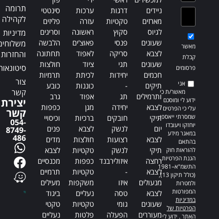
תרומה
ניידים
דרגות
ערכות
סינטטי
לקהילה
מארזים
טקטיות
עזרה
פליזים
לגיוס
סקוץ
ראשונה
וסריגים
מדיניות
שעונים
פנסי
פאוצ'ים
הלבשה
משלוחים
מאשר
לצבא
סריקה
לאפוד
תחתונה
והחזרות
קבלת
שעונים
תגי
ציוד
חולצות
סיטונאות
פרסומים
חכמים
יחידות
לכיתת
תרמיות
צור
אני
תיקים
-
כוננות
כובע
קשר
מאשר/ת כי
ותרמילים
תג
אפוד
גרב
ידוע לי ומוסכם
יצירת
לצבא
יחידה
מגן
כפפות
עלי כי הפרטים
קשר
שמסרתי ייאספו,
תיקי
חובקים
ברכיות
וכיסויי
054-
יוחזקו ויעובדו
יום
לנשק
לצבא
פנים
8749-
במאגר מידע
486
לצבא
רצועות
חולצות
מדים
בהתאם
תיקי
לנשק
טקטיות
לצבא
להוראות חוק
הגנת הפרטיות,
רחצה
איזולירבנד
כפפות
מכנסיים
התשמ"א–1981
לצבא
-
טקטיות
תרמיים
(כולל תיקון 13),
מנעולים
איזו
משקפות
מעילים
ולמטרות
המפורטות
לצבא
טסה
נעליים
ביגוד
במדיניות
שעונים
גומי
טקטיות
טקטי
הפרטיות של
מעוררים
הפעלה
פלטות
נעליים
האתר
. ידוע לי