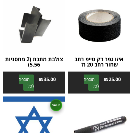
איזו גפר דק טייפ רחב
צולבת מתכת (2 מחסניות
שחור רחב 20 מ'
5.56)
₪
35.00
₪
25.00
הוספה
הוספה
A
A
לסל
לסל
l
l
t
t
e
e
r
r
n
n
a
a
t
t