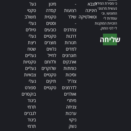
כי מסירת המידע
לצבא
-
מיגון
נעל
נעשית מרצוני
היגיינה
רצועות
קסדה
טקטי
החופשי, וכי
וטואלטיקה
שילר
טקטית
משולב
עומדות לי
-
וסטים
נעלי
הזכויות המוקנות
לי לפי החוק.
צמדנים
כובעים
טיולים
דרגות
טקטיים
נעלי
שליחה
חגורות
מוצרים
ריצת
Alternative:
למדים
נלווים
שטח
חוגרונים
לחייל
נעליים
וארנקים
וללוחם
טקטיות
כומתות
שלוקרים
נעליים
וסיכות
טקטיים
צבאיות
צה"ל
תיקים
נעלי
לדרמנים
טקטיים
ספורט
ואולרים
בוקסרים
מיתרי
ביגוד
צניחה
תרמי
ערכות
לגברים
ניקוי
ביגוד
נשק
תרמי