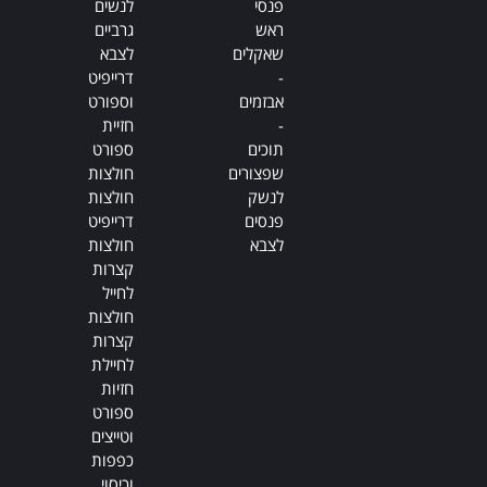
פנסי
לנשים
ראש
גרביים
שאקלים
לצבא
-
דרייפיט
אבזמים
וספורט
-
חזיית
תוכים
ספורט
שפצורים
חולצות
לנשק
חולצות
פנסים
דרייפיט
לצבא
חולצות
קצרות
לחייל
חולצות
קצרות
לחיילת
חזיות
ספורט
וטייצים
כפפות
וכיסוי