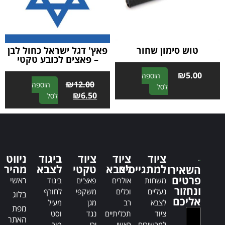
i
i
v
v
e
e
:
:
טוש סימון שחור
פאץ' דגל ישראל כחול לבן
– פאצים לכובע טקטי
₪
5.00
הוספה
₪
12.00
הוספה
A
לסל
A
₪
6.50
לסל
l
l
t
t
e
e
r
r
n
n
a
ציוד
ציוד
ציוד
ביגוד
ניווט
a
t
למתגייסים
לצבא
טקטי
לצבא
מהיר
השאירו
t
i
פרטים
ראשי
משחות
אולרים
פאצ'ים
ביגוד
i
v
ונחזור
נעליים
וכלים
משקפי
לחורף
בלוג
v
e
אליכם
לצבא
רב
מגן
מעיל
e
:
מפת
ציוד
תכליתיים
נגד
וסט
:
האתר
למכשירים
ראשי
ירי
פוך