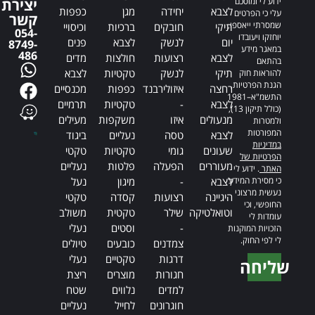
ידוע לי ומוסכם
יצירת
לצבא
יחידה
מגן
כפפות
עלי כי הפרטים
קשר
שמסרתי ייאספו,
תיקי
חובקים
ברכיות
וכיסויי
054-
יוחזקו ויעובדו
יום
לנשק
לצבא
פנים
8749-
במאגר מידע
486
לצבא
רצועות
חולצות
מדים
בהתאם
תיקי
לנשק
טקטיות
לצבא
להוראות חוק
הגנת הפרטיות,
רחצה
איזולירבנד
כפפות
מכנסיים
התשמ"א–1981
לצבא
-
טקטיות
תרמיים
(כולל תיקון 13),
מנעולים
איזו
משקפות
מעילים
ולמטרות
המפורטות
לצבא
טסה
נעליים
ביגוד
במדיניות
שעונים
גומי
טקטיות
טקטי
הפרטיות של
מעוררים
הפעלה
פלטות
נעליים
האתר
. ידוע לי
כי מסירת המידע
לצבא
-
מיגון
נעל
נעשית מרצוני
היגיינה
רצועות
קסדה
טקטי
החופשי, וכי
וטואלטיקה
שילר
טקטית
משולב
עומדות לי
-
וסטים
נעלי
הזכויות המוקנות
לי לפי החוק.
צמדנים
כובעים
טיולים
דרגות
טקטיים
נעלי
שליחה
חגורות
מוצרים
ריצת
Alternative:
למדים
נלווים
שטח
חוגרונים
לחייל
נעליים