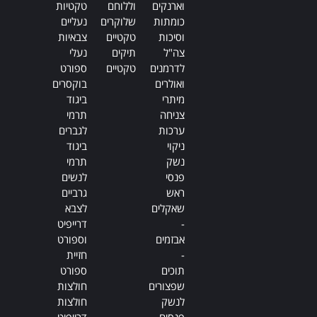
וארנקים
וללוחם
טקטיות
כומתות
שלוקרים
נעליים
וסיכות
טקטיים
צבאיות
צה"ל
תיקים
נעלי
לדרמנים
טקטיים
ספורט
ואולרים
בוקסרים
מיתרי
ביגוד
צניחה
תרמי
ערכות
לגברים
ניקוי
ביגוד
נשק
תרמי
פנסי
לנשים
ראש
גרביים
שאקלים
לצבא
-
דרייפיט
אבזמים
וספורט
-
חזיית
תוכים
ספורט
שפצורים
חולצות
לנשק
חולצות