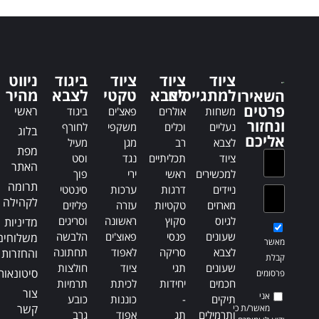
t
t
e
e
r
r
n
n
a
a
ציוד
ציוד
ציוד
ביגוד
ניווט
t
t
למתגייסים
לצבא
טקטי
לצבא
מהיר
השאירו
i
i
פרטים
ראשי
משחות
אולרים
פאצ'ים
ביגוד
v
v
ונחזור
נעליים
וכלים
משקפי
לחורף
בלוג
e
e
אליכם
לצבא
רב
מגן
מעיל
:
:
מפת
ציוד
תכליתיים
נגד
וסט
האתר
למכשירים
ראשי
ירי
פוך
תרומה
ניידים
דרגות
ערכות
סינטטי
לקהילה
מארזים
טקטיות
עזרה
פליזים
לגיוס
סקוץ
ראשונה
וסריגים
מדיניות
שעונים
פנסי
פאוצ'ים
הלבשה
משלוחים
מאשר
לצבא
סריקה
לאפוד
תחתונה
והחזרות
קבלת
שעונים
תגי
ציוד
חולצות
סיטונאות
פרסומים
חכמים
יחידות
לכיתת
תרמיות
צור
אני
תיקים
-
כוננות
כובע
קשר
מאשר/ת כי
ותרמילים
תג
אפוד
גרב