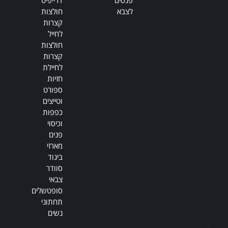
פנסים
דרייפיט
לצבא
חולצות
קצרות
לחייל
חולצות
קצרות
לחיילת
חזיות
ספורט
וטייצים
כפפות
וכיסוי
פנים
מארזי
ביגוד
סוודר
צבאי
סופטשלים
תחתוני
נשים