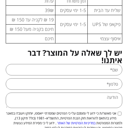
זמן משלוח
עלות
שליח עד הבית
1-5 ימי עסקים
39₪
19 ₪ לקניה עד 150 ₪
פיקאפ של UPS
1-5 ימי עסקים
חינם בקניה מעל 150 ₪
איסוף עצמי
חינם
יש לך שאלה על המוצר? דבר
איתנו!
אני מאשר/ת כי ידוע לי ומוסכם עלי כי הפרטים שמסרתי ייאספו, יוחזקו ויעובדו במאגר
מידע בהתאם להוראות חוק הגנת הפרטיות, התשמ"א–1981 (כולל תיקון 13),
ולמטרות המפורטות
במדיניות הפרטיות של האתר
. ידוע לי כי מסירת המידע נעשית
מרצוני החופשי, וכי עומדות לי הזכויות המוקנות לי לפי החוק.