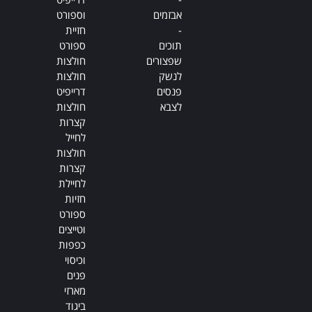
אבזמים
וספורט
-
חזיית
תוכים
ספורט
שפצורים
חולצות
לנשק
חולצות
פנסים
דרייפיט
לצבא
חולצות
קצרות
לחייל
חולצות
קצרות
לחיילת
חזיות
ספורט
וטייצים
כפפות
וכיסוי
פנים
מארזי
ביגוד