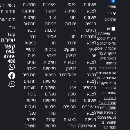
שעונים
פנסי
פאוצ'ים
הלבשה
משלוחים
מאשר
לצבא
סריקה
לאפוד
תחתונה
והחזרות
קבלת
שעונים
תגי
ציוד
חולצות
סיטונאות
פרסומים
חכמים
יחידות
לכיתת
תרמיות
צור
אני
תיקים
-
כוננות
כובע
קשר
מאשר/ת כי
ותרמילים
תג
אפוד
גרב
ידוע לי ומוסכם
יצירת
לצבא
יחידה
מגן
כפפות
עלי כי הפרטים
קשר
שמסרתי ייאספו,
תיקי
חובקים
ברכיות
וכיסויי
054-
יוחזקו ויעובדו
יום
לנשק
לצבא
פנים
8749-
במאגר מידע
486
לצבא
רצועות
חולצות
מדים
בהתאם
תיקי
לנשק
טקטיות
לצבא
להוראות חוק
הגנת הפרטיות,
רחצה
איזולירבנד
כפפות
מכנסיים
התשמ"א–1981
לצבא
-
טקטיות
תרמיים
(כולל תיקון 13),
מנעולים
איזו
משקפות
מעילים
ולמטרות
המפורטות
לצבא
טסה
נעליים
ביגוד
במדיניות
שעונים
גומי
טקטיות
טקטי
הפרטיות של
מעוררים
הפעלה
פלטות
נעליים
האתר
. ידוע לי
כי מסירת המידע
לצבא
-
מיגון
נעל
נעשית מרצוני
היגיינה
רצועות
קסדה
טקטי
החופשי, וכי
וטואלטיקה
שילר
טקטית
משולב
עומדות לי