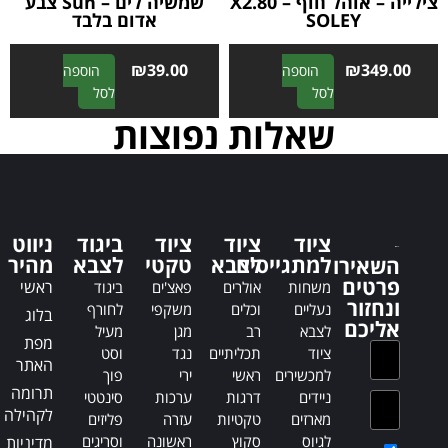
צילייה – אוהל חוף X2.80 –
שמשיה לים – Sun צבע
SOLEY
אדום בלבד
₪
39.00
₪
349.00
הוספה
הוספה
A
A
לסל
לסל
l
l
שאלות נפוצות
t
t
e
e
r
r
n
n
a
a
ציוד
ציוד
ציוד
ביגוד
ניווט
t
t
למתגייסים
לצבא
טקטי
לצבא
מהיר
השאירו
i
i
פרטים
ראשי
משחות
אולרים
פאצ'ים
ביגוד
v
v
ונחזור
נעליים
וכלים
משקפי
לחורף
e
e
בלוג
אליכם
לצבא
רב
מגן
מעיל
:
:
מפת
ציוד
תכליתיים
נגד
וסט
האתר
למכשירים
ראשי
ירי
פוך
תרומה
ניידים
דרגות
ערכות
סינטטי
לקהילה
מארזים
טקטיות
עזרה
פליזים
לגיוס
סקוץ
ראשונה
וסריגים
מדיניות