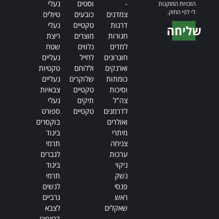
-
וסטים
נעלי
הזכויות המוקנות
לי לפי החוק.
צמדנים
כובעים
טיולים
דרגות
טקטיים
נעלי
שליחה
חגורות
מוצרים
ריצת
Alternative:
למדים
נלווים
שטח
חוגרונים
לחייל
נעליים
וארנקים
וללוחם
טקטיות
כומתות
שלוקרים
נעליים
וסיכות
טקטיים
צבאיות
צה"ל
תיקים
נעלי
לדרמנים
טקטיים
ספורט
ואולרים
בוקסרים
מיתרי
ביגוד
צניחה
תרמי
ערכות
לגברים
ניקוי
ביגוד
נשק
תרמי
פנסי
לנשים
ראש
גרביים
שאקלים
לצבא
-
דרייפיט